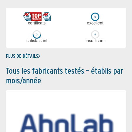
certi­ficats
ex­cellent
sa­tis­fai­sant
in­suf­fi­sant
PLUS DE DÉTAILS
Tous les fabricants testés – établis par
mois/année