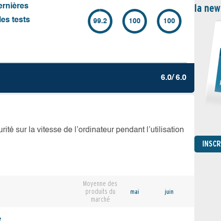
la new
ernières
es tests
99.2
100
100
6.0/ 6.0
té sur la vitesse de l’ordinateur pendant l’utilisation
INSC
Moyenne des
produits du
mai
juin
marché
,