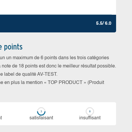
5.5/ 6.0
e points
cun un maximum de 6 points dans les trois catégories
a note de 18 points est donc le meilleur résultat possible.
 le label de qualité AV-TEST.
rne en plus la mention « TOP PRODUCT » (Produit
t
sa­tis­fai­sant
in­suf­fi­sant