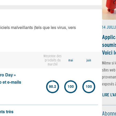
14 JUILL
iciels malveillants (tels que les virus, vers
Applic
soumis
Voici l
Moyenne des
produits du
mai
juin
Même si l
marché
sites web
ero Day »
provenant
 et e-mails
exposés à 
98.2
100
100
LIRE L'
Abonne
nts très