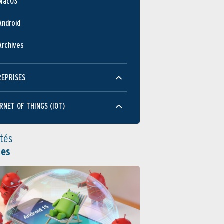
MacOS
Android
Archives
REPRISES
RNET OF THINGS (IOT)
ités
tes