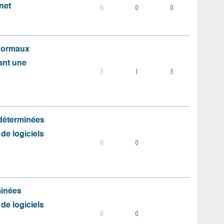
net
0
0
0
 normaux
ant une
3
1
3
 déterminées
 de logiciels
0
0
minées
 de logiciels
0
0