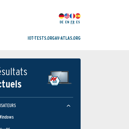
DE
EN
FR
ES
IOT-TESTS.ORG
AV-ATLAS.ORG
sultats
ctuels
ISATEURS
Windows