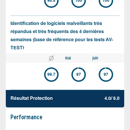
98.8
100
100
Identification de logiciels malveillants très
répandus et très fréquents des 4 dernières
semaines (base de référence pour les tests AV-
TEST)
mai
juin
99.7
97
97
Résultat Protection
4.0/ 6.0
Performance