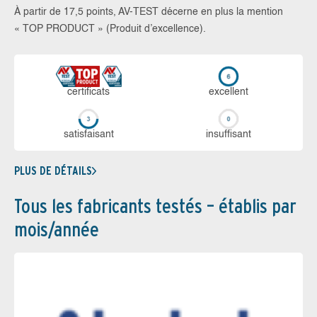
À partir de 17,5 points, AV-TEST décerne en plus la mention
« TOP PRODUCT » (Produit d’excellence).
certi­ficats
ex­cellent
sa­tis­fai­sant
in­suf­fi­sant
PLUS DE DÉTAILS
Tous les fabricants testés – établis par
mois/année