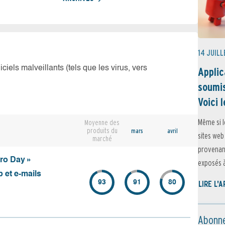
14 JUILL
iciels malveillants (tels que les virus, vers
Applic
soumis
Voici l
Même si l
Moyenne des
produits du
mars
avril
sites web
marché
provenant
ero Day »
exposés à 
 et e-mails
93
91
80
LIRE L'
Abonne