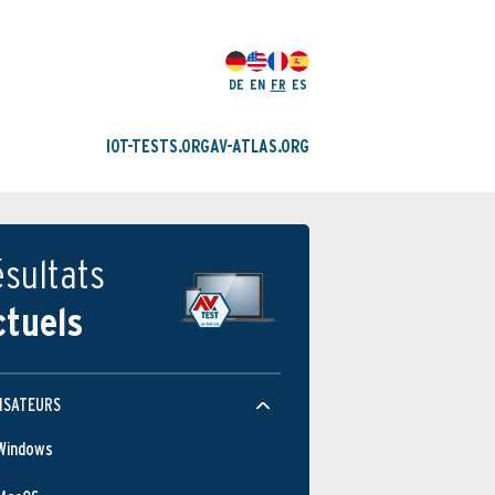
DE
EN
FR
ES
IOT-TESTS.ORG
AV-ATLAS.ORG
sultats
ctuels
ISATEURS
Windows