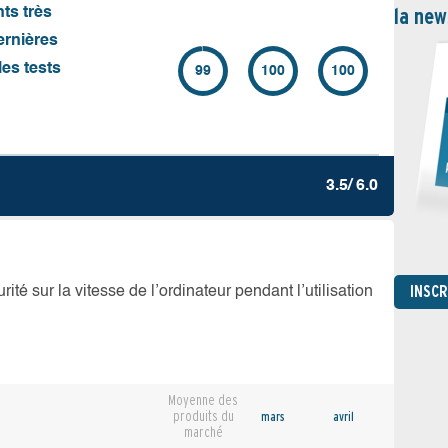
la new
nts très
ernières
es tests
99
100
100
3.5/ 6.0
INSC
té sur la vitesse de l’ordinateur pendant l’utilisation
Moyenne des
produits du
mars
avril
marché