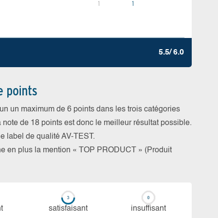
1
1
5.5/ 6.0
e points
cun un maximum de 6 points dans les trois catégories
a note de 18 points est donc le meilleur résultat possible.
 le label de qualité AV-TEST.
rne en plus la mention « TOP PRODUCT » (Produit
t
sa­tis­fai­sant
in­suf­fi­sant