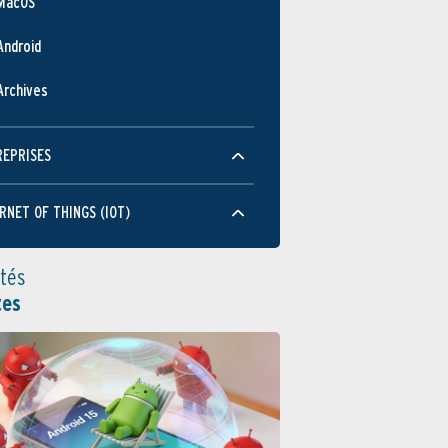
MacOS
Android
Archives
REPRISES
RNET OF THINGS (IOT)
ités
tes