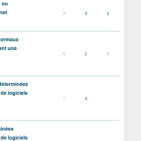
s ou
net
0
0
0
 normaux
ant une
5
2
1
 déterminées
 de logiciels
1
0
minées
 de logiciels