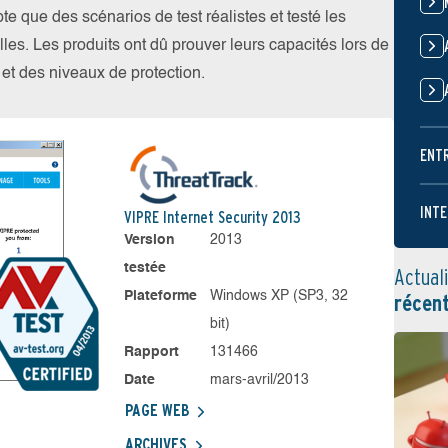
 que des scénarios de test réalistes et testé les
les. Les produits ont dû prouver leurs capacités lors de
s et des niveaux de protection.
ENT
INTE
VIPRE Internet Security 2013
Version
2013
testée
Actual
Plateforme
Windows XP (SP3, 32
récen
bit)
Rapport
131466
Date
mars-avril/2013
PAGE WEB
ARCHIVES