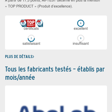
À partir de 17,5 points, AV-TEST décerne en plus la mention
« TOP PRODUCT » (Produit d’excellence).
certi­ficats
ex­cellent
sa­tis­fai­sant
in­suf­fi­sant
PLUS DE DÉTAILS
Tous les fabricants testés – établis par
mois/année