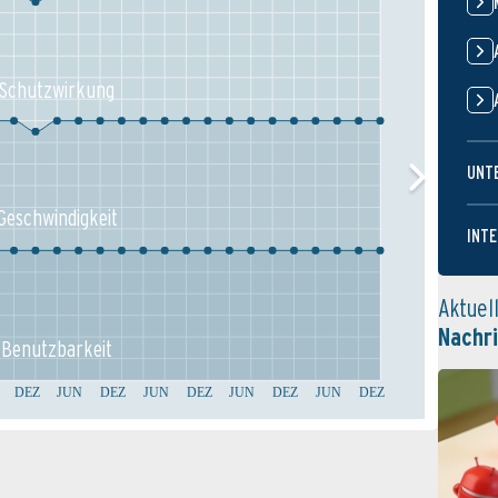
Schutz­wirkung
UNT
Geschw­indigkeit
INTE
Aktuel
Nachr
Benutz­barkeit
DEZ
JUN
DEZ
JUN
DEZ
JUN
DEZ
JUN
DEZ