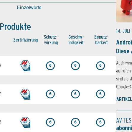
Einzelwerte
 Produkte
14. JULI
Schutz­
Geschw­
Benutz­
Zertifi­zierung
Androi
wirkung
indigkeit
barkeit
Diese 
Auch wen
3
6
6
6
aufrufen 
sind sie 
Google-Ap
2
6
6
6
ARTIKEL
AV-TES
2
6
6
6
abonn