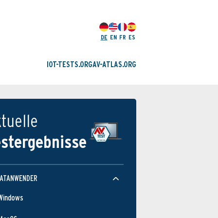
DE
EN
FR
ES
IOT-TESTS.ORG
AV-ATLAS.ORG
tuelle
estergebnisse
Schutz­wirkung
VATANWENDER
Windows