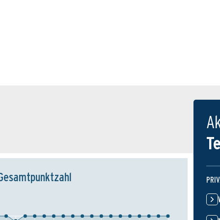
Ak
T
Gesamtpunktzahl
PRI