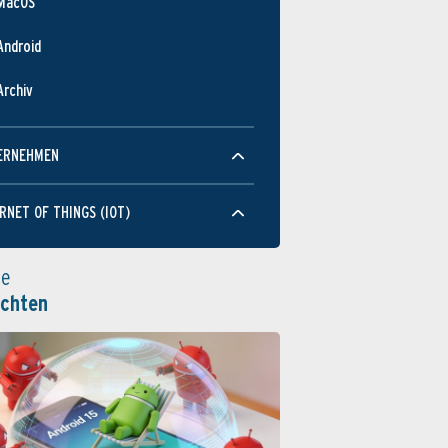
MacOS
JUN
JUN
JUN
MÄR
SEP
JUN
DEZ
JUN
DEZ
JUN
DEZ
Android
Geschw­indigkeit
Archiv
ERNEHMEN
RNET OF THINGS (IOT)
JUN
JUN
JUN
MÄR
SEP
JUN
DEZ
JUN
DEZ
JUN
DEZ
Benutz­barkeit
le
ichten
JUN
JUN
JUN
MÄR
SEP
JUN
DEZ
JUN
DEZ
JUN
DEZ