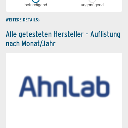
be­frie­di­gend
un­ge­nü­gend
WEITERE DETAILS
Alle getesteten Hersteller – Auflistung
nach Monat/Jahr