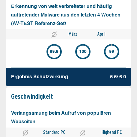
Erkennung von weit verbreiteter und häufig
auftretender Malware aus den letzten 4 Wochen
(AV-TEST Referenz-Set)
März
April
99.9
100
99
Ergebnis Schutz­wirkung
5.5/ 6.0
Geschw­indigkeit
Verlangsamung beim Aufruf von populären
Webseiten
Standard PC
Highend PC