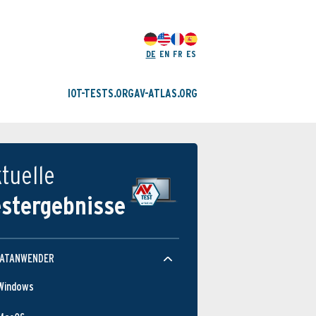
DE
EN
FR
ES
IOT-TESTS.ORG
AV-ATLAS.ORG
tuelle
estergebnisse
VATANWENDER
Windows