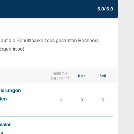
6.0/ 6.0
 auf die Benutzbarkeit des gesamten Rechners
Ergebnisse)
Industrie-
März
April
Durchschnitt
kierungen
ten
0
0
0
maler
es