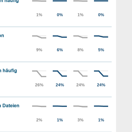
n häufig
on
n häufig
 Dateien