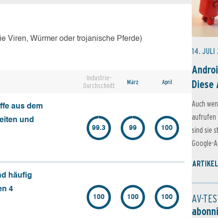
e Viren, Würmer oder trojanische Pferde)
14. JULI
Androi
Industrie-
Diese 
März
April
Durchschnitt
Auch wen
ffe aus dem
aufrufen 
seiten und
99.3
99
100
sind sie 
Google-Ap
ARTIKEL
nd häufig
en 4
AV-TES
100
100
100
abonn