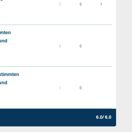
3
0
1
mmten
 und
0
0
stimmten
 und
1
0
6.0/ 6.0