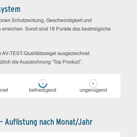
system
gorien Schutzwirkung, Geschwindigkeit und
e erreichen. Somit sind 18 Punkte das bestmögliche
m AV-TEST-Qualitätssiegel ausgezeichnet.
zlich die Auszeichnung “Top Product”.
h­net
be­frie­di­gend
un­ge­nü­gend
 – Auflistung nach Monat/Jahr