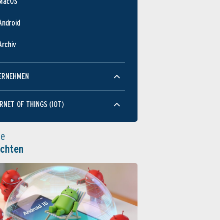
MacOS
Android
Archiv
ERNEHMEN
RNET OF THINGS (IOT)
le
ichten