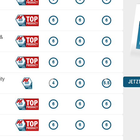
6
6
6
 &
6
6
6
6
6
6
ity
JETZ
4
6
5.5
6
6
6
6
6
6