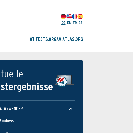
DE
EN
FR
ES
IOT-TESTS.ORG
AV-ATLAS.ORG
tuelle
estergebnisse
VATANWENDER
Windows