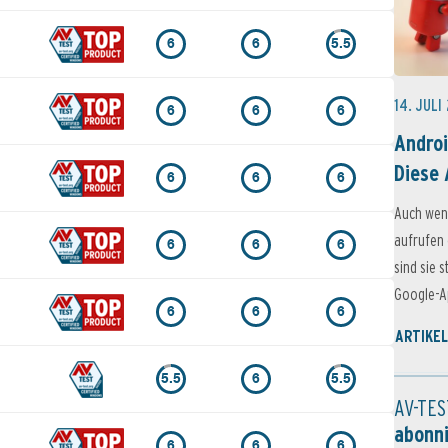
6
6
5.5
14. JULI
6
6
6
Androi
Diese 
6
6
6
Auch wen
aufrufen 
6
6
6
sind sie 
Google-Ap
6
6
6
ARTIKEL
5.5
6
5.5
AV-TES
abonn
6
6
6