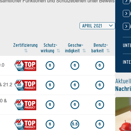
z sämtlicher Funktionen und Schutzebenen unter Beweis
APRIL 2021
Zertifi­zierung
Schutz­
Geschw­
Benutz­
UNT
wirkung
indigkeit
barkeit
INTE
9.0
6
6
6
Aktuel
& 21.2
6
6
6
Nachr
10 &
6
6
6
6
5.5
6