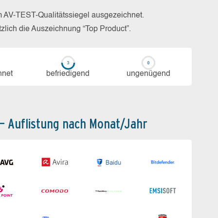
m AV-TEST-Qualitätssiegel ausgezeichnet.
zlich die Auszeichnung “Top Product”.
h­net
be­frie­di­gend
un­ge­nü­gend
 – Auflistung nach Monat/Jahr