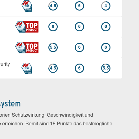
4.5
6
4
6
6
6
5.5
6
6
rity
4.5
6
5.5
system
gorien Schutzwirkung, Geschwindigkeit und
e erreichen. Somit sind 18 Punkte das bestmögliche