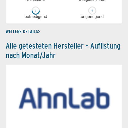
be­frie­di­gend
un­ge­nü­gend
WEITERE DETAILS
Alle getesteten Hersteller – Auflistung
nach Monat/Jahr