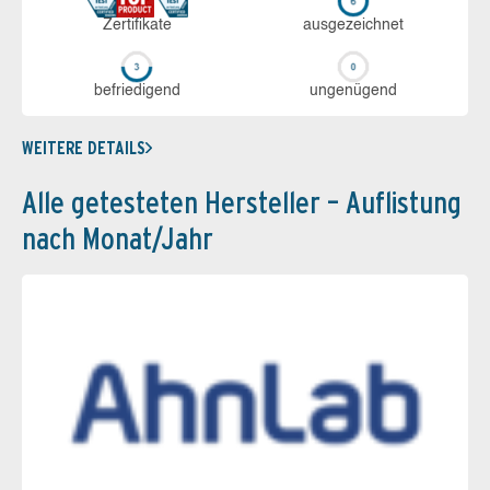
Zerti­fikate
aus­ge­zeich­net
be­frie­di­gend
un­ge­nü­gend
WEITERE DETAILS
Alle getesteten Hersteller – Auflistung
nach Monat/Jahr