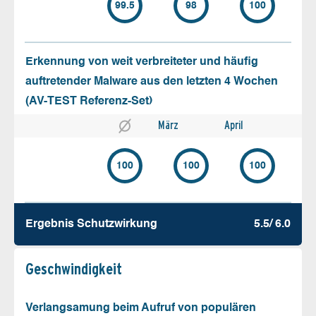
99.5
98
100
Erkennung von weit verbreiteter und häufig
auftretender Malware aus den letzten 4 Wochen
(AV-TEST Referenz-Set)
März
April
100
100
100
Ergebnis Schutz­wirkung
5.5/ 6.0
Geschw­indigkeit
Verlangsamung beim Aufruf von populären