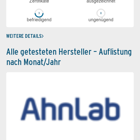
Zerti­fikate
aus­ge­zeich­net
be­frie­di­gend
un­ge­nü­gend
WEITERE DETAILS
Alle getesteten Hersteller – Auflistung
nach Monat/Jahr