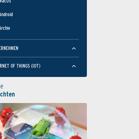
MacOS
Android
Archiv
ERNEHMEN
RNET OF THINGS (IOT)
le
ichten