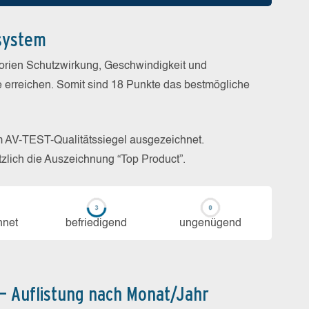
system
gorien Schutzwirkung, Geschwindigkeit und
e erreichen. Somit sind 18 Punkte das bestmögliche
m AV-TEST-Qualitätssiegel ausgezeichnet.
zlich die Auszeichnung “Top Product”.
h­net
be­frie­di­gend
un­ge­nü­gend
 – Auflistung nach Monat/Jahr