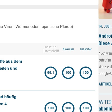
14. JULI
e Viren, Würmer oder trojanische Pferde)
Androi
Diese 
Industrie-
November
Dezember
Durchschnitt
Auch wen
aufrufen 
ffe aus dem
sind sie 
seiten und
99.1
100
100
Google-Ap
ARTIKEL
nd häufig
AV-TES
en 4
abonn
100
100
100