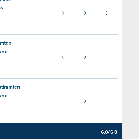
es
3
0
0
mmten
 und
0
0
stimmten
 und
1
0
6.0/ 6.0