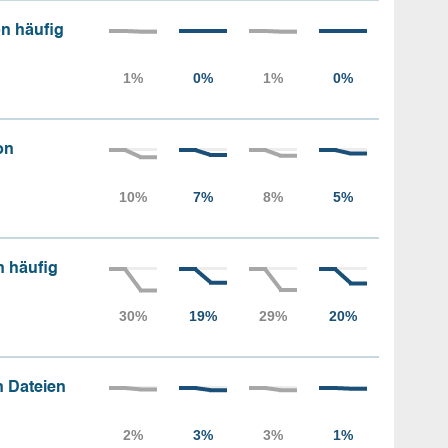
n häufig
on
n häufig
 Dateien