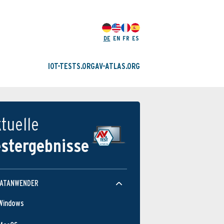
DE
EN
FR
ES
IOT-TESTS.ORG
AV-ATLAS.ORG
tuelle
estergebnisse
VATANWENDER
Windows