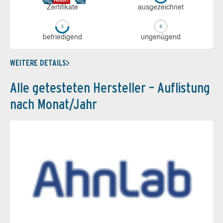
Zerti­fikate
aus­ge­zeich­net
be­frie­di­gend
un­ge­nü­gend
WEITERE DETAILS
Alle getesteten Hersteller – Auflistung
nach Monat/Jahr