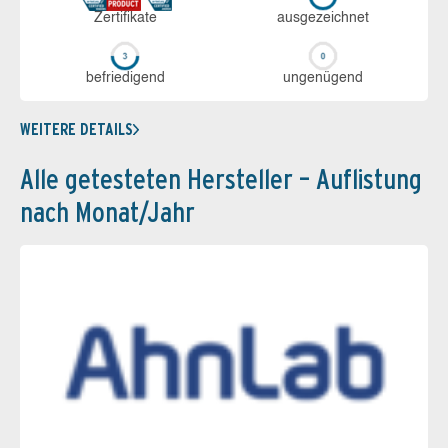
Zerti­fikate
aus­ge­zeich­net
be­frie­di­gend
un­ge­nü­gend
WEITERE DETAILS
Alle getesteten Hersteller – Auflistung
nach Monat/Jahr