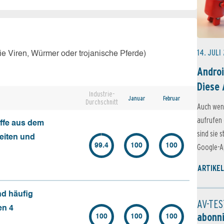
14. JULI
e Viren, Würmer oder trojanische Pferde)
Androi
Diese 
Industrie-
Januar
Februar
Durchschnitt
Auch wen
aufrufen 
ffe aus dem
sind sie 
seiten und
99.4
100
100
Google-Ap
ARTIKEL
nd häufig
AV-TES
en 4
abonn
100
100
100