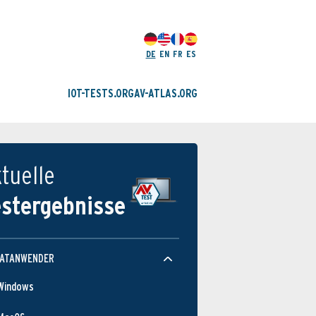
DE
EN
FR
ES
IOT-TESTS.ORG
AV-ATLAS.ORG
tuelle
estergebnisse
VATANWENDER
Windows