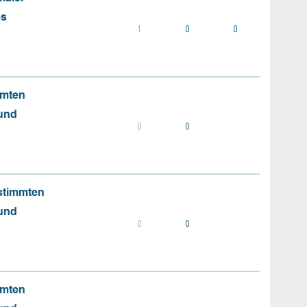
es
1
0
0
mmten
 und
0
0
stimmten
 und
0
0
mmten