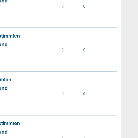
 und
0
0
stimmten
 und
0
0
mmten
 und
0
0
stimmten
 und
1
1