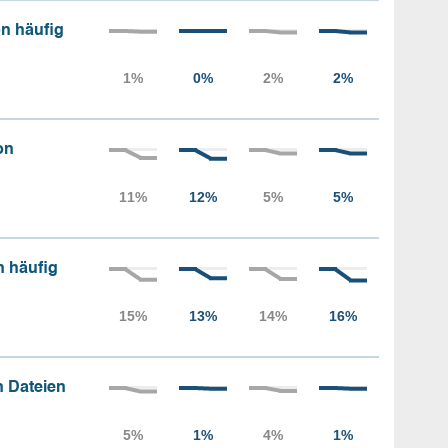
n häufig
on
n häufig
 Dateien