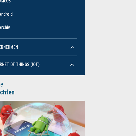
MacOS
Android
Archiv
ERNEHMEN
RNET OF THINGS (IOT)
le
ichten