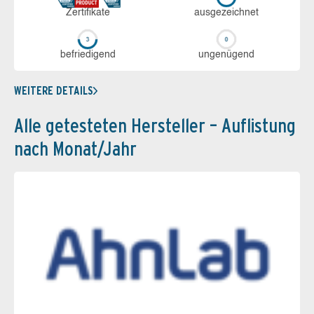
Zerti­fikate
aus­ge­zeich­net
be­frie­di­gend
un­ge­nü­gend
WEITERE DETAILS
Alle getesteten Hersteller – Auflistung
nach Monat/Jahr