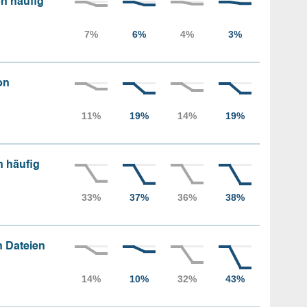
n häufig
on
n häufig
 Dateien