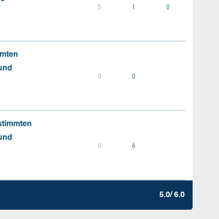
5
1
0
mmten
 und
0
0
stimmten
 und
0
6
5.0/ 6.0