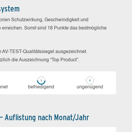
system
gorien Schutzwirkung, Geschwindigkeit und
e erreichen. Somit sind 18 Punkte das bestmögliche
m AV-TEST-Qualitätssiegel ausgezeichnet.
zlich die Auszeichnung “Top Product”.
h­net
be­frie­di­gend
un­ge­nü­gend
 – Auflistung nach Monat/Jahr