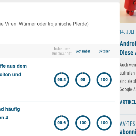
e Viren, Würmer oder trojanische Pferde)
14. JULI
Androi
Industrie-
Diese 
September
Oktober
Durchschnitt
Auch wen
ffe aus dem
aufrufen 
seiten und
98.8
98
100
sind sie 
Google-Ap
ARTIKEL
nd häufig
en 4
AV-TES
99.6
100
100
abonn