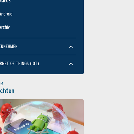
MacOS
Android
Archiv
ERNEHMEN
RNET OF THINGS (IOT)
le
ichten