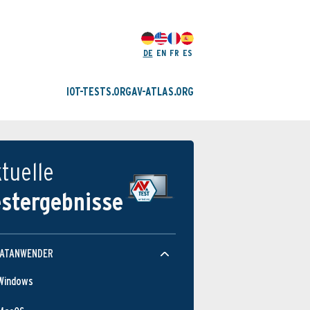
DE
EN
FR
ES
IOT-TESTS.ORG
AV-ATLAS.ORG
tuelle
estergebnisse
VATANWENDER
Windows