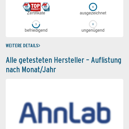
Zerti­fikate
aus­ge­zeich­net
be­frie­di­gend
un­ge­nü­gend
WEITERE DETAILS
Alle getesteten Hersteller – Auflistung
nach Monat/Jahr