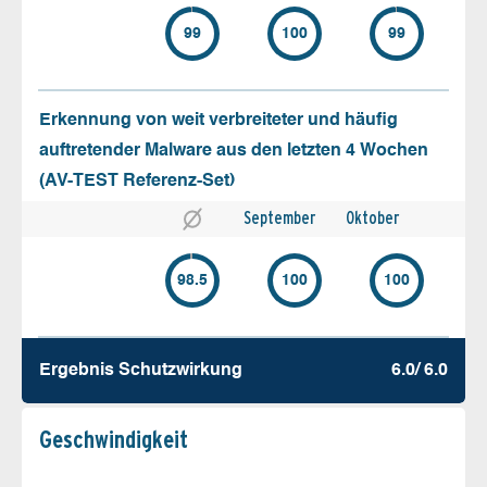
99
100
99
Erkennung von weit verbreiteter und häufig
auftretender Malware aus den letzten 4 Wochen
(AV-TEST Referenz-Set)
September
Oktober
98.5
100
100
Ergebnis Schutz­wirkung
6.0/ 6.0
Geschw­indigkeit