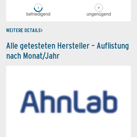
be­frie­di­gend
un­ge­nü­gend
WEITERE DETAILS
Alle getesteten Hersteller – Auflistung
nach Monat/Jahr