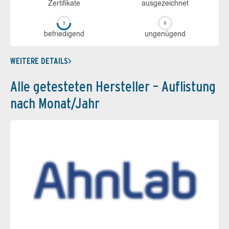
Zerti­fikate
aus­ge­zeich­net
be­frie­di­gend
un­ge­nü­gend
WEITERE DETAILS
Alle getesteten Hersteller – Auflistung
nach Monat/Jahr