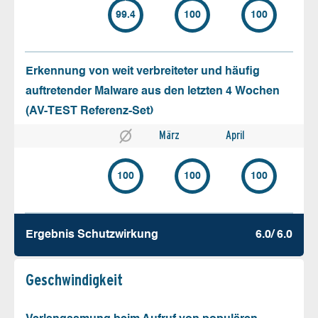
99.4
100
100
Erkennung von weit verbreiteter und häufig
auftretender Malware aus den letzten 4 Wochen
(AV-TEST Referenz-Set)
März
April
100
100
100
Ergebnis Schutz­wirkung
6.0/ 6.0
Geschw­indigkeit