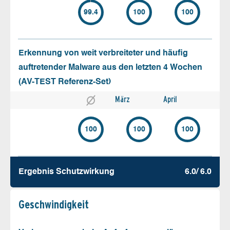
99.4
100
100
Erkennung von weit verbreiteter und häufig
auftretender Malware aus den letzten 4 Wochen
(AV-TEST Referenz-Set)
März
April
100
100
100
Ergebnis Schutz­wirkung
6.0/ 6.0
Geschw­indigkeit