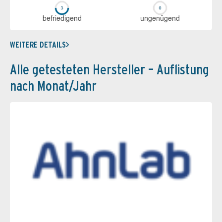
be­frie­di­gend
un­ge­nü­gend
WEITERE DETAILS
Alle getesteten Hersteller – Auflistung
nach Monat/Jahr