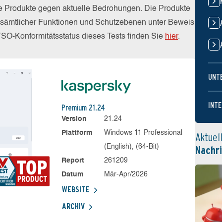
die Produkte gegen aktuelle Bedrohungen. Die Produkte
z sämtlicher Funktionen und Schutzebenen unter Beweis
TSO-Konformitätsstatus dieses Tests finden Sie
hier
.
UNT
INTE
Premium 21.24
Version
21.24
Plattform
Windows 11 Professional
Aktuel
(English), (64-Bit)
Nachr
Report
261209
Datum
Mär-Apr/2026
WEBSITE
ARCHIV