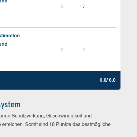
 und
0
0
stimmten
 und
0
0
6.0/ 6.0
system
gorien Schutzwirkung, Geschwindigkeit und
e erreichen. Somit sind 18 Punkte das bestmögliche