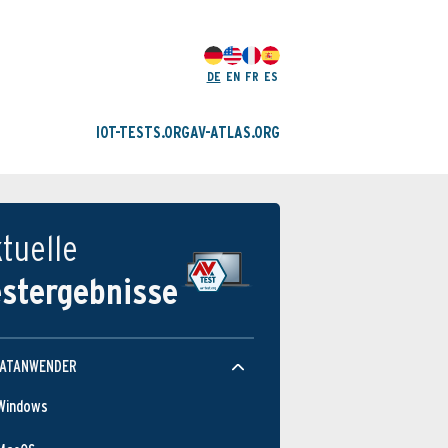
DE
EN
FR
ES
IOT-TESTS.ORG
AV-ATLAS.ORG
tuelle
estergebnisse
VATANWENDER
Windows