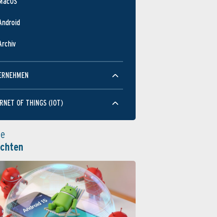
MacOS
Android
Archiv
ERNEHMEN
RNET OF THINGS (IOT)
le
ichten