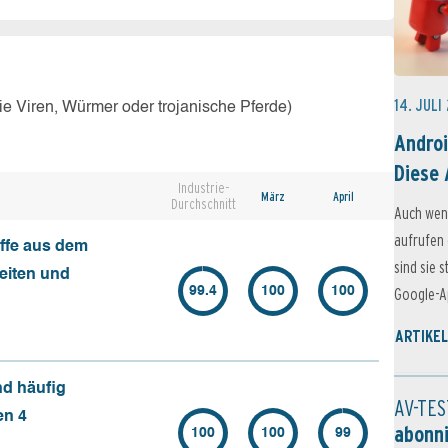
14. JULI
e Viren, Würmer oder trojanische Pferde)
Androi
Diese 
Industrie-
März
April
Durchschnitt
Auch wen
aufrufen 
ffe aus dem
sind sie 
seiten und
99.4
100
100
Google-Ap
ARTIKEL
nd häufig
AV-TES
en 4
abonn
100
100
99