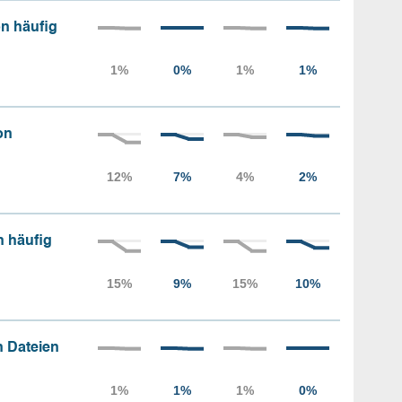
n häufig
on
n häufig
 Dateien