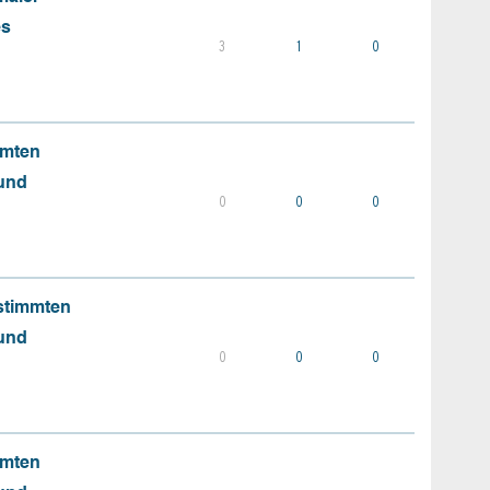
es
3
1
0
mmten
 und
0
0
0
stimmten
 und
0
0
0
mmten