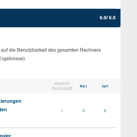
6.0/ 6.0
 auf die Benutzbarkeit des gesamten Rechners
Ergebnisse)
Industrie-
März
April
Durchschnitt
kierungen
ten
0
0
0
maler