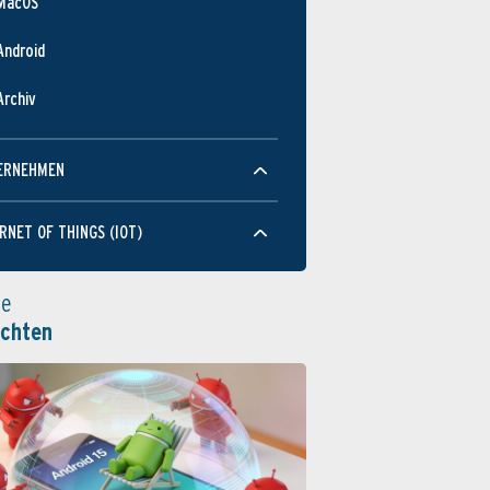
MacOS
Android
Archiv
ERNEHMEN
RNET OF THINGS (IOT)
le
ichten