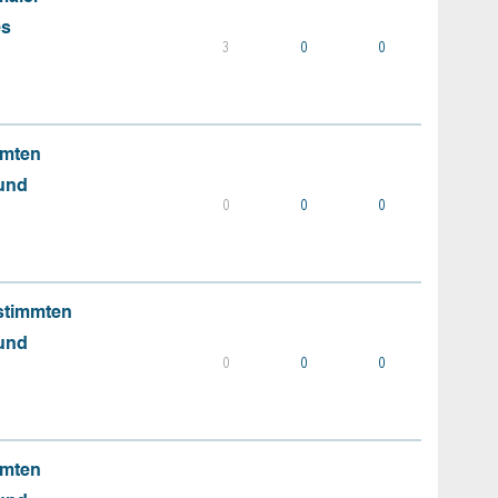
es
3
0
0
mmten
 und
0
0
0
stimmten
 und
0
0
0
mmten