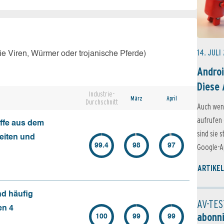
14. JULI
e Viren, Würmer oder trojanische Pferde)
Androi
Diese 
Industrie-
März
April
Durchschnitt
Auch wen
aufrufen 
ffe aus dem
sind sie 
seiten und
99.4
98
97
Google-Ap
ARTIKEL
nd häufig
AV-TES
en 4
abonn
100
99
99