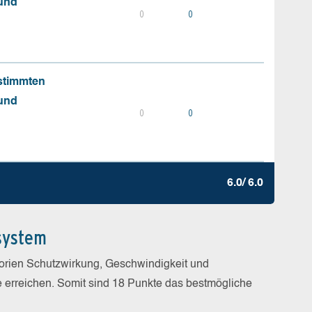
 und
0
0
stimmten
 und
0
0
6.0/ 6.0
system
gorien Schutzwirkung, Geschwindigkeit und
e erreichen. Somit sind 18 Punkte das bestmögliche