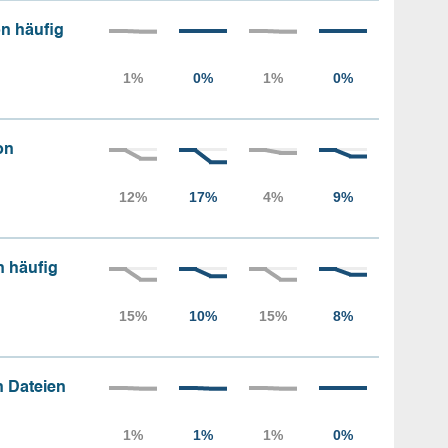
n häufig
on
n häufig
 Dateien