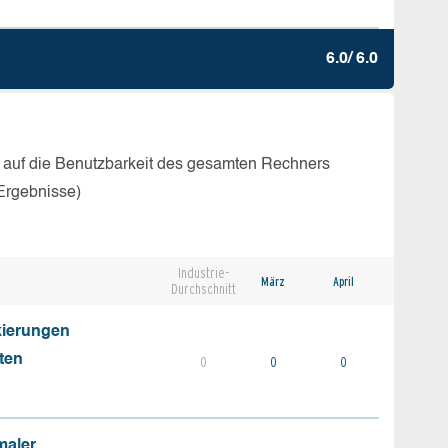
6.0/ 6.0
 auf die Benutzbarkeit des gesamten Rechners
Ergebnisse)
Industrie-
März
April
Durchschnitt
kierungen
ten
0
0
0
maler