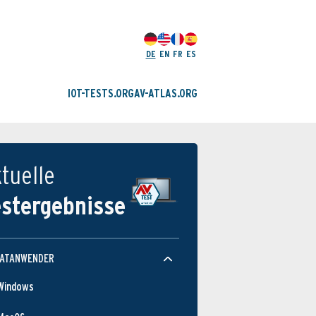
DE
EN
FR
ES
IOT-TESTS.ORG
AV-ATLAS.ORG
tuelle
estergebnisse
VATANWENDER
Windows