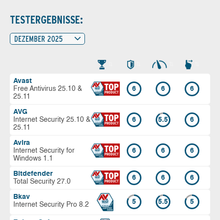
TESTERGEBNISSE:
DEZEMBER 2025
Avast
Free Antivirus 25.10 &
6
6
6
25.11
AVG
Internet Security 25.10 &
6
5.5
6
25.11
Avira
Internet Security for
6
6
6
Windows 1.1
Bitdefender
6
6
6
Total Security 27.0
Bkav
5
5.5
5
Internet Security Pro 8.2