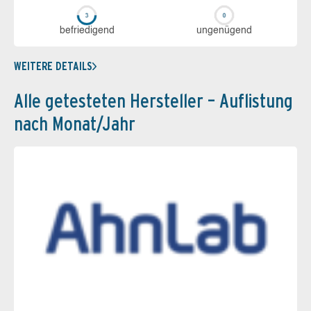
be­frie­di­gend
un­ge­nü­gend
WEITERE DETAILS
Alle getesteten Hersteller – Auflistung
nach Monat/Jahr