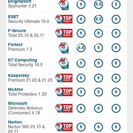
EnigmaSoft
5
5.5
5
Spyhunter 5.21
ESET
6
5.5
6
Security Ultimate 19.0
F-Secure
6
6
6
Total 25.10 & 25.11
Fortect
4.5
5
6
Premium 7.3
K7 Computing
5
6
6
Total Security 16.0
Kaspersky
6
6
6
Premium 21.22 & 21.23
McAfee
6
6
6
Total Protection 1.33
Microsoft
Defender Antivirus
6
6
6
(Consumer) 4.18
Norton
Norton 360 25.10 &
6
6
6
25.11