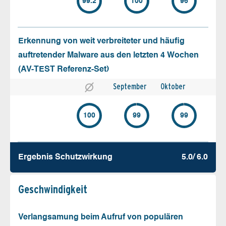
99.2
100
96
Erkennung von weit verbreiteter und häufig
auftretender Malware aus den letzten 4 Wochen
(AV-TEST Referenz-Set)
September
Oktober
100
99
99
Ergebnis Schutz­wirkung
5.0/ 6.0
Geschw­indigkeit
Verlangsamung beim Aufruf von populären