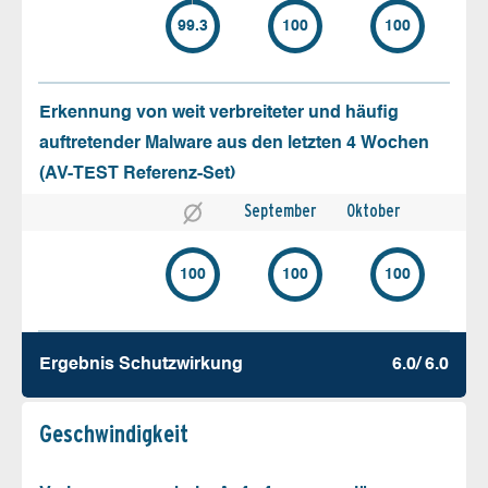
99.3
100
100
Erkennung von weit verbreiteter und häufig
auftretender Malware aus den letzten 4 Wochen
(AV-TEST Referenz-Set)
September
Oktober
100
100
100
Ergebnis Schutz­wirkung
6.0/ 6.0
Geschw­indigkeit