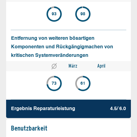
93
98
Entfernung von weiteren bösartigen
Komponenten und Rückgängigmachen von
kritischen Systemveränderungen
März
April
73
61
Ergebnis Reparatur­leistung
4.5/ 6.0
Benutz­barkeit