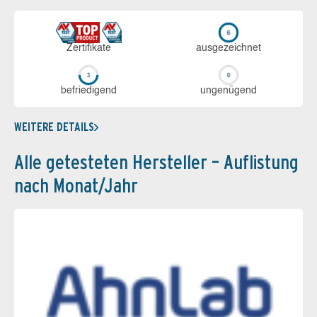
Zerti­fikate
aus­ge­zeich­net
be­frie­di­gend
un­ge­nü­gend
WEITERE DETAILS
Alle getesteten Hersteller – Auflistung
nach Monat/Jahr