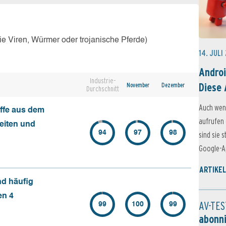
e Viren, Würmer oder trojanische Pferde)
14. JULI
Androi
Industrie-
Diese 
November
Dezember
Durchschnitt
Auch wen
ffe aus dem
aufrufen 
seiten und
94
97
98
sind sie 
Google-Ap
ARTIKEL
nd häufig
en 4
AV-TES
99
100
99
abonn