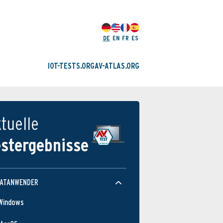
DE
EN
FR
ES
IOT-TESTS.ORG
AV-ATLAS.ORG
tuelle
estergebnisse
VATANWENDER
Windows