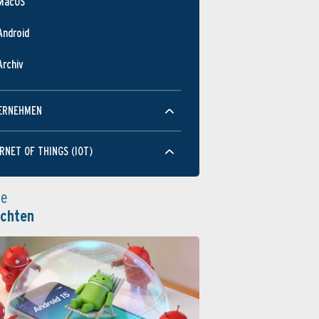
MacOS
Android
Archiv
ERNEHMEN
RNET OF THINGS (IOT)
le
ichten