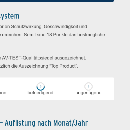
system
gorien Schutzwirkung, Geschwindigkeit und
e erreichen. Somit sind 18 Punkte das bestmögliche
m AV-TEST-Qualitätssiegel ausgezeichnet.
zlich die Auszeichnung “Top Product”.
h­net
be­frie­di­gend
un­ge­nü­gend
 – Auflistung nach Monat/Jahr