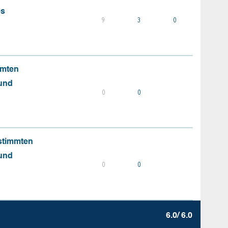
es
9
3
0
mmten
 und
0
0
stimmten
 und
0
0
6.0/ 6.0