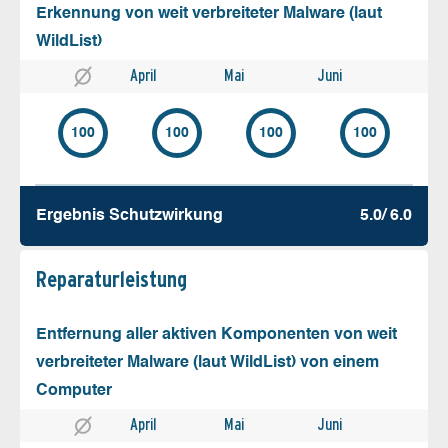
Erkennung von weit verbreiteter Malware (laut
WildList)
April
Mai
Juni
100
100
100
100
Ergebnis Schutz­wirkung
5.0/ 6.0
Reparatur­leistung
Entfernung aller aktiven Komponenten von weit
verbreiteter Malware (laut WildList) von einem
Computer
April
Mai
Juni