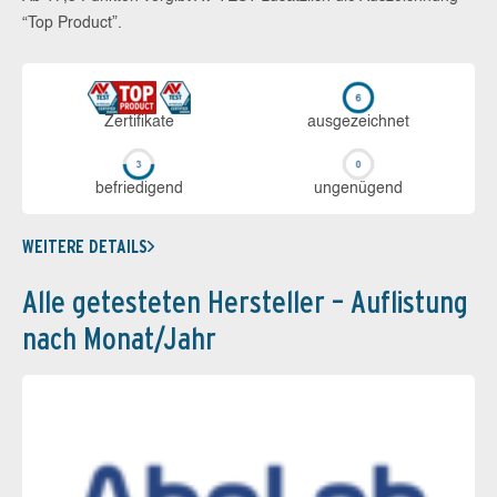
“Top Product”.
Zerti­fikate
aus­ge­zeich­net
be­frie­di­gend
un­ge­nü­gend
WEITERE DETAILS
Alle getesteten Hersteller – Auflistung
nach Monat/Jahr