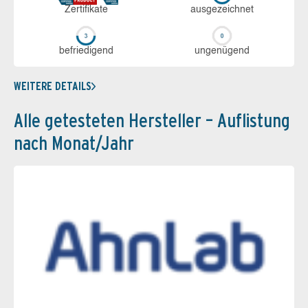
Zerti­fikate
aus­ge­zeich­net
be­frie­di­gend
un­ge­nü­gend
WEITERE DETAILS
Alle getesteten Hersteller – Auflistung
nach Monat/Jahr