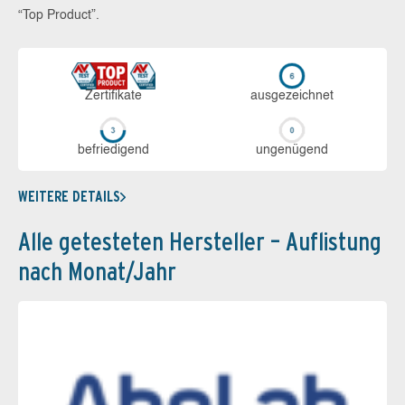
“Top Product”.
Zerti­fikate
aus­ge­zeich­net
be­frie­di­gend
un­ge­nü­gend
WEITERE DETAILS
Alle getesteten Hersteller – Auflistung
nach Monat/Jahr