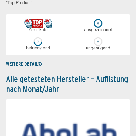
“Top Product”.
Zerti­fikate
aus­ge­zeich­net
be­frie­di­gend
un­ge­nü­gend
WEITERE DETAILS
Alle getesteten Hersteller – Auflistung
nach Monat/Jahr