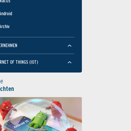
MacOS
Android
Archiv
ERNEHMEN
RNET OF THINGS (IOT)
le
ichten