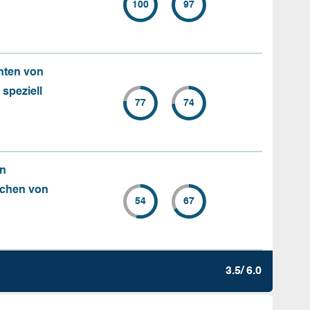
100
97
nten von
 speziell
77
74
en
chen von
54
67
3.5/ 6.0