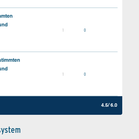
mmten
 und
1
0
stimmten
 und
1
0
4.5/ 6.0
system