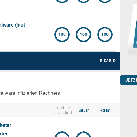
lware (laut
100
100
100
6.0/ 6.0
JETZ
lware infizierten Rechners
Industrie-
Januar
Februar
Durchschnitt
teter
kter