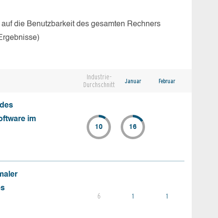
 auf die Benutzbarkeit des gesamten Rechners
Ergebnisse)
Industrie-
Januar
Februar
Durchschnitt
 des
oftware im
10
16
maler
es
6
1
1