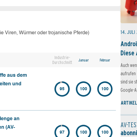
14. JULI
e Viren, Würmer oder trojanische Pferde)
Androi
Diese 
Industrie-
Januar
Februar
Durchschnitt
Auch wen
aufrufen 
ffe aus dem
sind sie 
seiten und
95
100
100
Google-Ap
ARTIKEL
Menge an
AV-TES
en (AV-
abonn
97
100
100