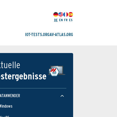
DE
EN
FR
ES
IOT-TESTS.ORG
AV-ATLAS.ORG
tuelle
estergebnisse
VATANWENDER
Windows