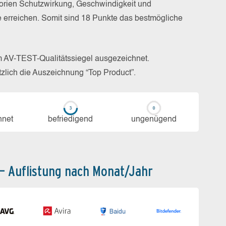
gorien Schutzwirkung, Geschwindigkeit und
e erreichen. Somit sind 18 Punkte das bestmögliche
m AV-TEST-Qualitätssiegel ausgezeichnet.
zlich die Auszeichnung “Top Product”.
h­net
be­frie­di­gend
un­ge­nü­gend
 – Auflistung nach Monat/Jahr