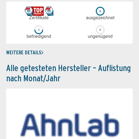
Zerti­fikate
aus­ge­zeich­net
be­frie­di­gend
un­ge­nü­gend
WEITERE DETAILS
Alle getesteten Hersteller – Auflistung
nach Monat/Jahr