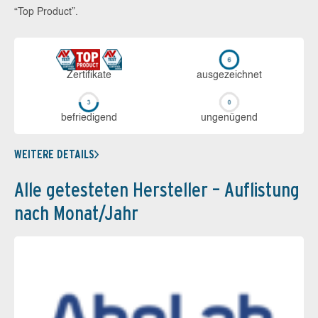
“Top Product”.
Zerti­fikate
aus­ge­zeich­net
be­frie­di­gend
un­ge­nü­gend
WEITERE DETAILS
Alle getesteten Hersteller – Auflistung
nach Monat/Jahr