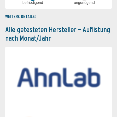
be­frie­di­gend
un­ge­nü­gend
WEITERE DETAILS
Alle getesteten Hersteller – Auflistung
nach Monat/Jahr