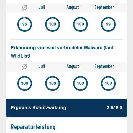
Juli
August
September
96
100
100
99
Erkennung von weit verbreiteter Malware (laut
WildList)
Juli
August
September
100
100
100
100
Ergebnis Schutz­wirkung
3.5/ 6.0
Reparatur­leistung