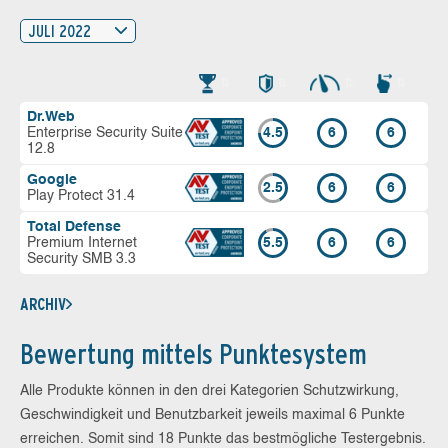
JULI 2022
Dr.Web
Enterprise Security Suite
4.5
6
6
12.8
Google
2.5
6
6
Play Protect 31.4
Total Defense
Premium Internet
5.5
6
6
Security SMB 3.3
ARCHIV
Bewertung mittels Punktesystem
Alle Produkte können in den drei Kategorien Schutzwirkung,
Geschwindigkeit und Benutzbarkeit jeweils maximal 6 Punkte
erreichen. Somit sind 18 Punkte das bestmögliche Testergebnis.