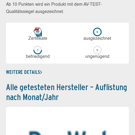
Ab 10 Punkten wird ein Produkt mit dem AV-TEST-
Qualitätssiegel ausgezeichnet.
Zerti­fikate
aus­ge­zeich­net
be­frie­di­gend
un­ge­nü­gend
WEITERE DETAILS
Alle getesteten Hersteller – Auflistung
nach Monat/Jahr