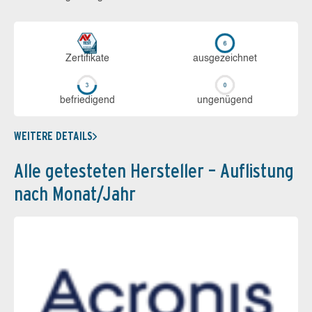
Zerti­fikate
aus­ge­zeich­net
be­frie­di­gend
un­ge­nü­gend
WEITERE DETAILS
Alle getesteten Hersteller – Auflistung
nach Monat/Jahr