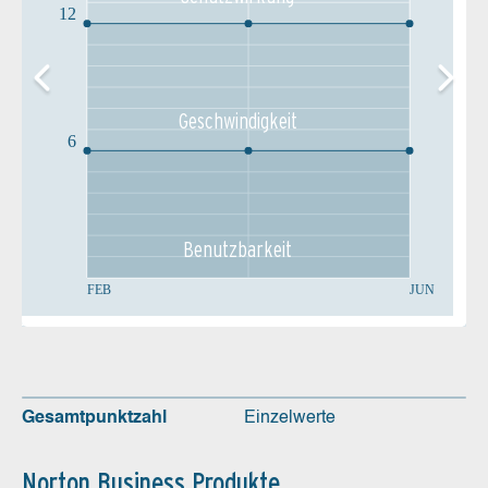
12
Geschw­indigkeit
6
Benutz­barkeit
FEB
JUN
Gesamtpunktzahl
Einzelwerte
Norton Business Produkte