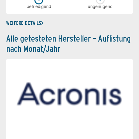
be­frie­di­gend
un­ge­nü­gend
WEITERE DETAILS
Alle getesteten Hersteller – Auflistung
nach Monat/Jahr