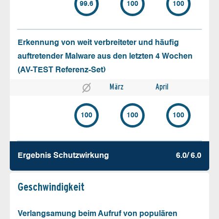
99.6
100
100
Erkennung von weit verbreiteter und häufig
auftretender Malware aus den letzten 4 Wochen
(AV-TEST Referenz-Set)
März
April
100
100
100
Ergebnis Schutz­wirkung
6.0/ 6.0
Geschw­indigkeit
Verlangsamung beim Aufruf von populären