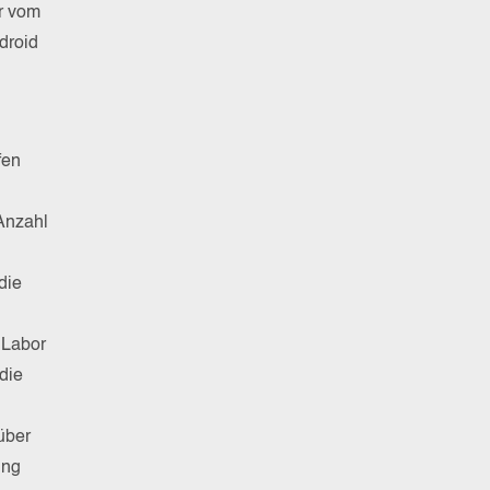
ür vom
droid
fen
 Anzahl
die
 Labor
die
über
ung