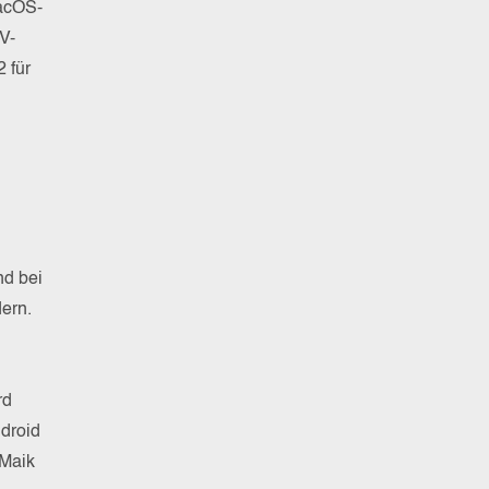
acOS-
V-
 für
nd bei
ern.
rd
ndroid
 Maik