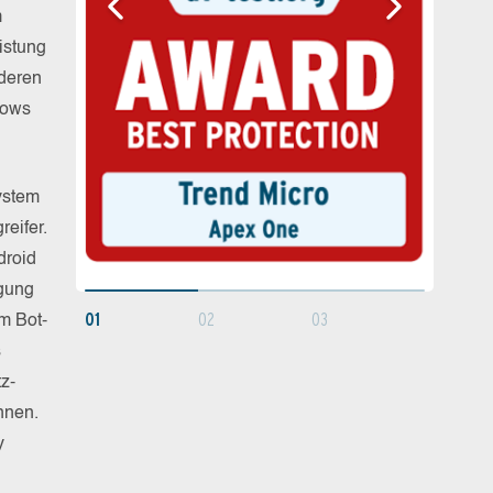
m
istung
nderen
dows
ystem
reifer.
droid
ügung
01
02
03
m Bot-
s
z-
nnen.
y