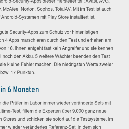
oid-Security-Apps dieser Hersteller teil: Avast, AVG,
, McAfee, Norton, Sophos, TotalAV. Mit im Test ist auch
Android-Systemen mit Play Store installiert ist.
 gute Security-Apps zum Schutz vor hinterlistigen
eich 4 Apps marschieren durch den Test und erhalten am
n 18. Ihnen entgeht fast kein Angreifer und sie kennen
i noch den Akku. 5 weitere Wächter beenden den Test
 sie kleine Fehler machen. Die niedrigsten Werte zweier
 bzw. 17 Punkten.
 in 6 Monaten
 die Prüfer im Labor immer wieder veränderte Sets mit
ltime-Test, filtern die Experten über 9.000 ganz neue
Stores und schicken sie sofort auf die Testsysteme. Im
mer wieder verändertes Referenz-Set, in dem sich