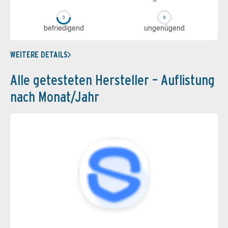
be­frie­di­gend
un­ge­nü­gend
WEITERE DETAILS
Alle getesteten Hersteller – Auflistung
nach Monat/Jahr