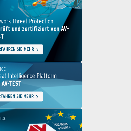
work Threat Protection -
rüft und zertifiziert von AV-
ST
RFAHREN SIE MEHR
ICE
eat Intelligence Platform
 AV-TEST
RFAHREN SIE MEHR
ICE