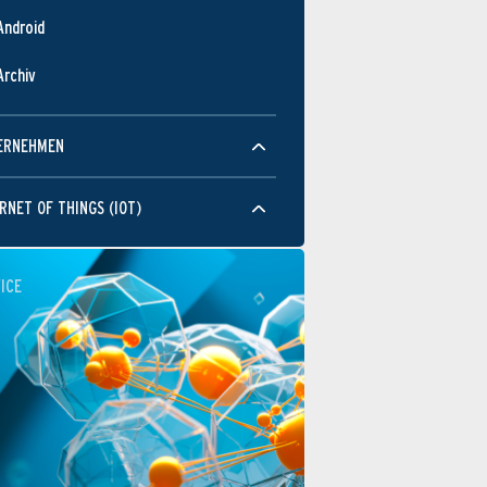
Android
Archiv
ERNEHMEN
RNET OF THINGS (IOT)
ICE