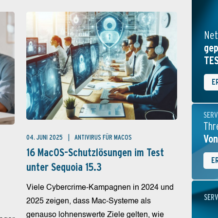
Net
gep
TE
E
SERV
Thr
Von
04. JUNI 2025
ANTIVIRUS FÜR MACOS
16 MacOS-Schutzlösungen im Test
E
unter Sequoia 15.3
Viele Cybercrime-Kampagnen in 2024 und
SERV
2025 zeigen, dass Mac-Systeme als
genauso lohnenswerte Ziele gelten, wie