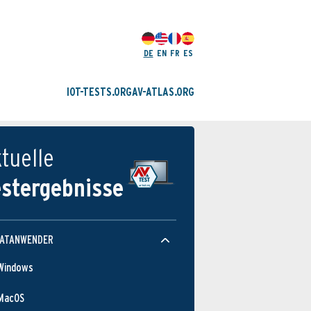
DE
EN
FR
ES
IOT-TESTS.ORG
AV-ATLAS.ORG
tuelle
estergebnisse
VATANWENDER
Windows
MacOS