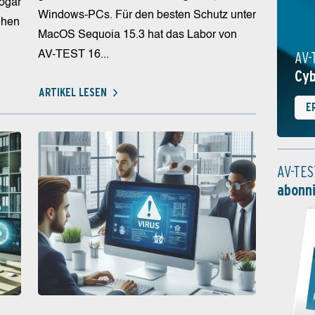
sogar
Windows-PCs. Für den besten Schutz unter
ehen
MacOS Sequoia 15.3 hat das Labor von
AV-
AV-TEST 16...
Cyb
ARTIKEL LESEN
E
AV-TES
abonn