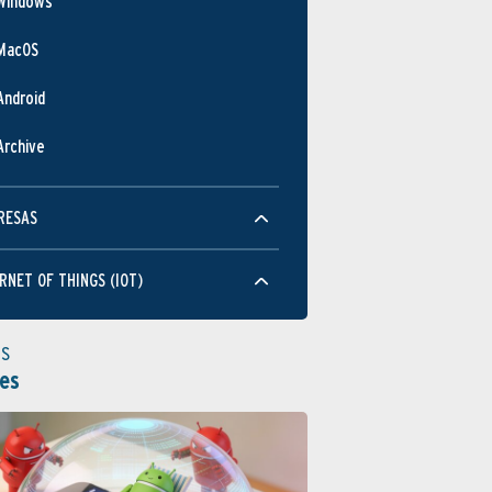
Windows
MacOS
Android
Archive
RESAS
RNET OF THINGS (IOT)
as
es