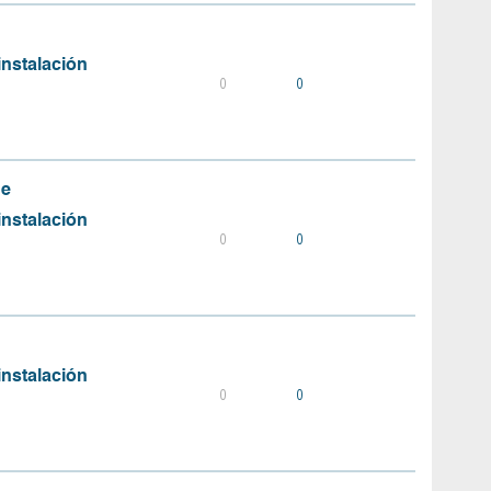
instalación
0
0
de
instalación
0
0
instalación
0
0