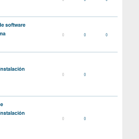
e software
ema
0
0
0
instalación
0
0
de
instalación
0
0