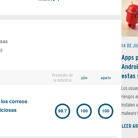
osas
14 DE JU
s)
Apps p
Androi
estas 
Promedio de
julio
agosto
la industria
Los usuar
riesgos 
 los correos
instalen 
iciosas
99.7
100
100
malware t
LEER AR