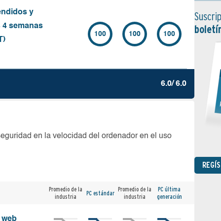
endidos y
Suscrip
s 4 semanas
boletí
100
100
100
T)
6.0/ 6.0
seguridad en la velocidad del ordenador en el uso
REGÍ
Promedio de la
Promedio de la
PC última
PC estándar
industria
industria
generación
s web