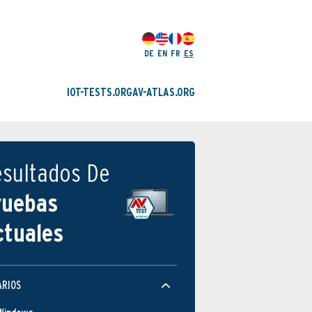
DE
EN
FR
ES
IOT-TESTS.ORG
AV-ATLAS.ORG
esultados De
ruebas
ctuales
ARIOS