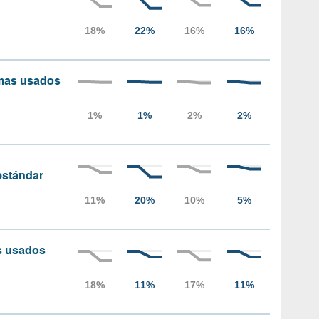
amas usados
 estándar
as usados