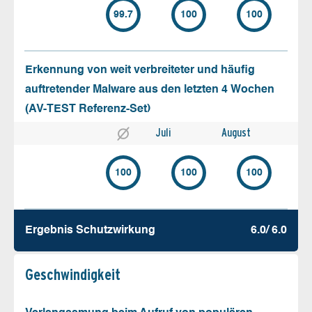
99.7
100
100
Erkennung von weit verbreiteter und häufig
auftretender Malware aus den letzten 4 Wochen
(AV-TEST Referenz-Set)
Juli
August
100
100
100
Ergebnis Schutz­wirkung
6.0/ 6.0
Geschw­indigkeit